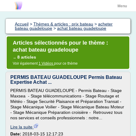
Menu
Accueil
>
Thèmes & articles : prix bateau
>
acheter
bateau guadeloupe
>
achat bateau guadeloupe
Articles sélectionnés pour le thème :
achat bateau guadeloupe
8 articles
→
Voir également
1 Vidéos
pour ce thème
PERMIS BATEAU GUADELOUPE Permis Bateau
Expertise Achat ...
PERMIS BATEAU GUADELOUPE - Permis Bateau - Stage
Maxsea - Stage télécommunications - Stage Routage et
Météo - Stage Securité Plaisance et Préparation Transat -
Stage Mécanique Voilier - Stage Mécanique Bateau Moteur
- Stage Mécanique Préparation croisière - Retrouvez tous
nos services et conseils professionnels : notre...
Lire la suite
Date:
2018-03-15 12:17:23