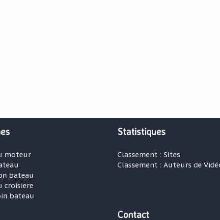
es
Statistiques
u moteur
Classement : Sites
ateau
Classement : Auteurs de Vidé
on bateau
 croisiere
oin bateau
Contact