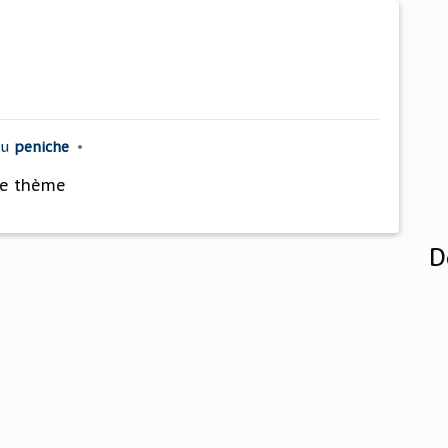
au
peniche
•
ce thème
D