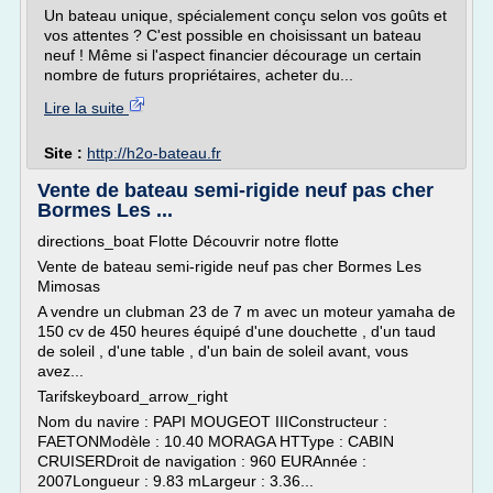
Un bateau unique, spécialement conçu selon vos goûts et
vos attentes ? C'est possible en choisissant un bateau
neuf ! Même si l'aspect financier décourage un certain
nombre de futurs propriétaires, acheter du...
Lire la suite
Site :
http://h2o-bateau.fr
Vente de bateau semi-rigide neuf pas cher
Bormes Les ...
directions_boat Flotte Découvrir notre flotte
Vente de bateau semi-rigide neuf pas cher Bormes Les
Mimosas
A vendre un clubman 23 de 7 m avec un moteur yamaha de
150 cv de 450 heures équipé d'une douchette , d'un taud
de soleil , d'une table , d'un bain de soleil avant, vous
avez...
Tarifskeyboard_arrow_right
Nom du navire : PAPI MOUGEOT IIIConstructeur :
FAETONModèle : 10.40 MORAGA HTType : CABIN
CRUISERDroit de navigation : 960 EURAnnée :
2007Longueur : 9.83 mLargeur : 3.36...