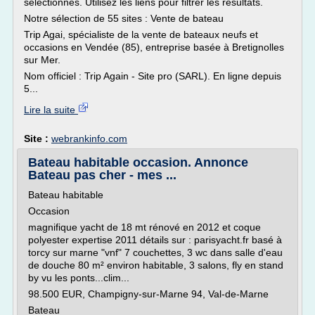
sélectionnés. Utilisez les liens pour filtrer les résultats.
Notre sélection de 55 sites : Vente de bateau
Trip Agai, spécialiste de la vente de bateaux neufs et
occasions en Vendée (85), entreprise basée à Bretignolles
sur Mer.
Nom officiel : Trip Again - Site pro (SARL). En ligne depuis
5...
Lire la suite
Site :
webrankinfo.com
Bateau habitable occasion. Annonce
Bateau pas cher - mes ...
Bateau habitable
Occasion
magnifique yacht de 18 mt rénové en 2012 et coque
polyester expertise 2011 détails sur : parisyacht.fr basé à
torcy sur marne "vnf" 7 couchettes, 3 wc dans salle d'eau
de douche 80 m² environ habitable, 3 salons, fly en stand
by vu les ponts...clim...
98.500 EUR, Champigny-sur-Marne 94, Val-de-Marne
Bateau