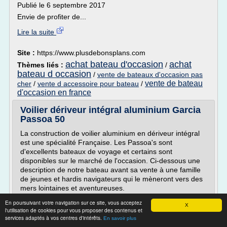
Publié le 6 septembre 2017
Envie de profiter de...
Lire la suite
Site :
https://www.plusdebonsplans.com
achat bateau d'occasion
achat
Thèmes liés :
/
bateau d occasion
/
vente de bateaux d'occasion pas
vente de bateau
cher
/
vente d accessoire pour bateau
/
d'occasion en france
Voilier dériveur intégral aluminium Garcia
Passoa 50
La construction de voilier aluminium en dériveur intégral
est une spécialité Française. Les Passoa's sont
d'excellents bateaux de voyage et certains sont
disponibles sur le marché de l'occasion. Ci-dessous une
description de notre bateau avant sa vente à une famille
de jeunes et hardis navigateurs qui le mèneront vers des
mers lointaines et aventureuses.
Pour ceux qui...
En poursuivant votre navigation sur ce site, vous acceptez
X
l'utilisation de cookies pour vous proposer des contenus et
Lire la suite
services adaptés à vos centres d'intérêts.
En savoir plus