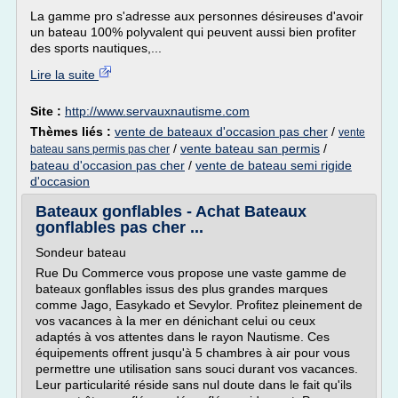
La gamme pro s'adresse aux personnes désireuses d'avoir
un bateau 100% polyvalent qui peuvent aussi bien profiter
des sports nautiques,...
Lire la suite
Site :
http://www.servauxnautisme.com
Thèmes liés :
vente de bateaux d'occasion pas cher
/
vente
/
vente bateau san permis
/
bateau sans permis pas cher
bateau d'occasion pas cher
/
vente de bateau semi rigide
d'occasion
Bateaux gonflables - Achat Bateaux
gonflables pas cher ...
Sondeur bateau
Rue Du Commerce vous propose une vaste gamme de
bateaux gonflables issus des plus grandes marques
comme Jago, Easykado et Sevylor. Profitez pleinement de
vos vacances à la mer en dénichant celui ou ceux
adaptés à vos attentes dans le rayon Nautisme. Ces
équipements offrent jusqu'à 5 chambres à air pour vous
permettre une utilisation sans souci durant vos vacances.
Leur particularité réside sans nul doute dans le fait qu'ils